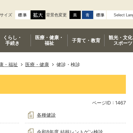
サイズ
背景色変更
くらし・
医療・健康・
観光・文化
子育て・
教育
手続き
福祉
スポーツ
康・福祉
医療・健康
健診・検診
ページID :
1467
各種健診
令和8年度 結核レントゲン検診