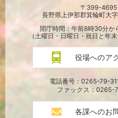
町
〒399-4695
長野県上伊那郡箕輪町大字中
役
場
開庁時間：午前8時30分か
（土曜日・日曜日・祝日と年末
役場へのア
電話番号：0265-79-3
ファックス：0265-79
各課へのお