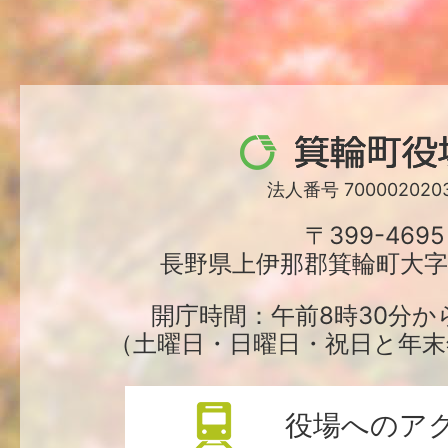
箕
輪
法人番号 7000020203
町
〒399-4695
長野県上伊那郡箕輪町大字中
役
場
開庁時間：午前8時30分か
（土曜日・日曜日・祝日と年末
役場へのア