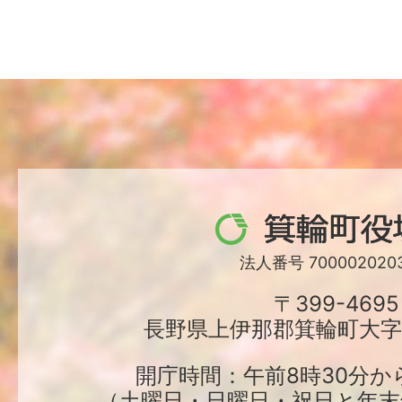
箕
輪
法人番号 7000020203
町
〒399-4695
長野県上伊那郡箕輪町大字中
役
場
開庁時間：午前8時30分か
（土曜日・日曜日・祝日と年末