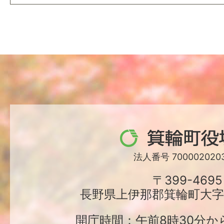
箕
輪
法人番号 7000020203
町
〒399-4695
長野県上伊那郡箕輪町大字中
役
場
開庁時間：午前8時30分か