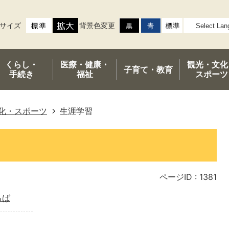
サイズ
背景色変更
くらし・
医療・健康・
観光・文化
子育て・
教育
手続き
福祉
スポーツ
化・スポーツ
生涯学習
ページID :
1381
ろば