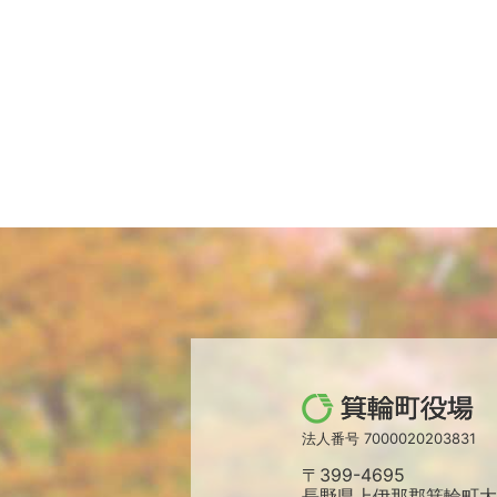
箕
輪
法人番号 7000020203831
町
〒399-4695
役
長野県上伊那郡箕輪町大字