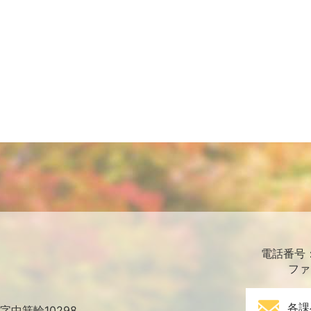
電話番号：0
ファ
各課
中箕輪10298