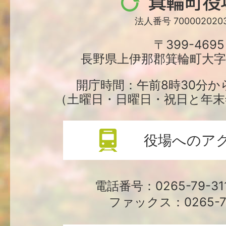
箕
輪
法人番号 7000020203
町
〒399-4695
長野県上伊那郡箕輪町大字中
役
場
開庁時間：午前8時30分か
（土曜日・日曜日・祝日と年末
役場へのア
電話番号：0265-79-3
ファックス：0265-79