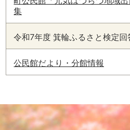
町公民館「元気はつらつ地域出
集
令和7年度 箕輪ふるさと検定回
公民館だより・分館情報