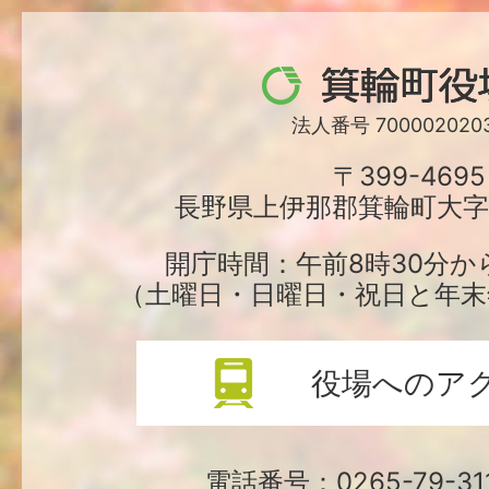
箕
輪
法人番号 7000020203
町
〒399-4695
長野県上伊那郡箕輪町大字中
役
場
開庁時間：午前8時30分か
（土曜日・日曜日・祝日と年末
役場へのア
電話番号：0265-79-3