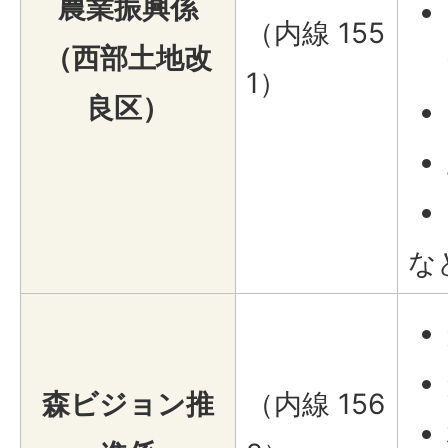
農業振興係
（内線 155
（西部土地改
1）
良区）
な
森ビジョン推
（内線 156