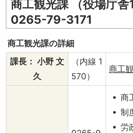
商工観光課 （役場庁舎1
0265-79-3171
商工観光課の詳細
課長： 小野 文
（内線 1
商工
久
570）
商
制
労