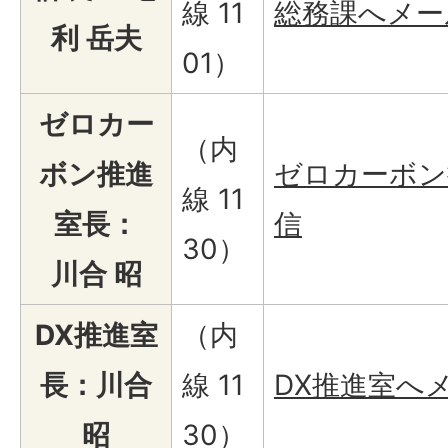
線 11
総務課へメー
利 岳夫
01）
ゼロカー
（内
ボン推進
ゼロカーボン
線 11
室長：
信
30）
川合 昭
DX推進室
（内
長：川合
線 11
DX推進室へ
昭
30）