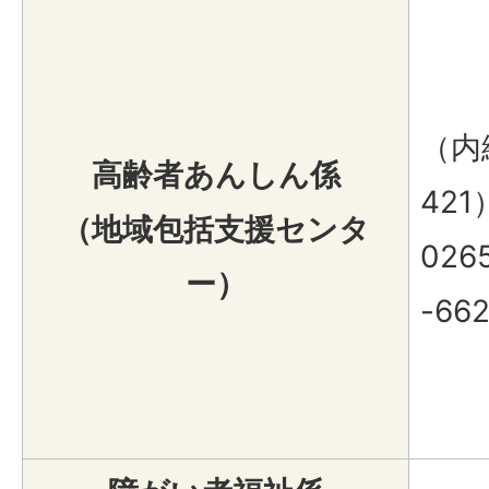
（内線
高齢者あんしん係
421
（地域包括支援センタ
026
ー）
-66