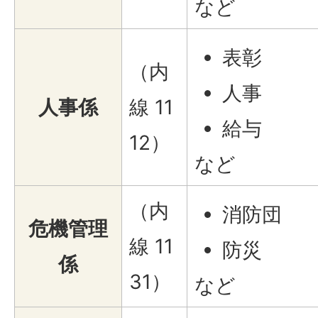
など
表彰
（内
人事
人事係
線 11
給与
12）
など
（内
消防団
危機管理
線 11
防災
係
31）
など