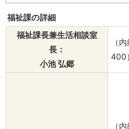
福祉課の詳細
福祉課長兼生活相談室
（内線
長：
400
小池 弘郷
（内線