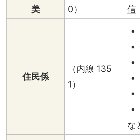
美
0）
信
（内線 135
住民係
1）
な