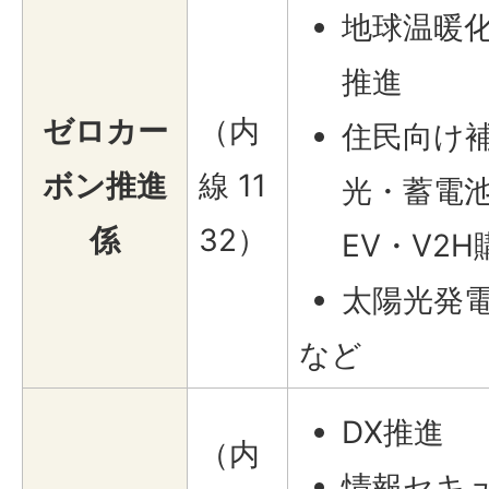
地球温暖
推進
ゼロカー
（内
住民向け
ボン推進
線 11
光・蓄電
係
32）
EV・V2
太陽光発
など
DX推進
（内
情報セキ