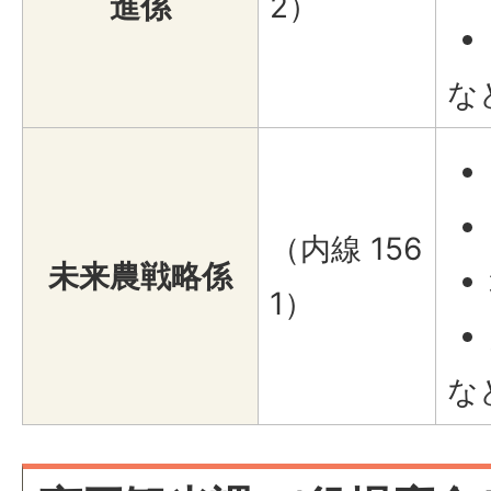
進係
2）
な
（内線 156
未来農戦略係
1）
な