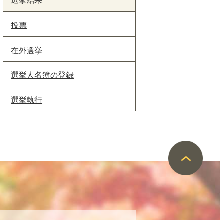
投票
在外選挙
選挙人名簿の登録
選挙執行