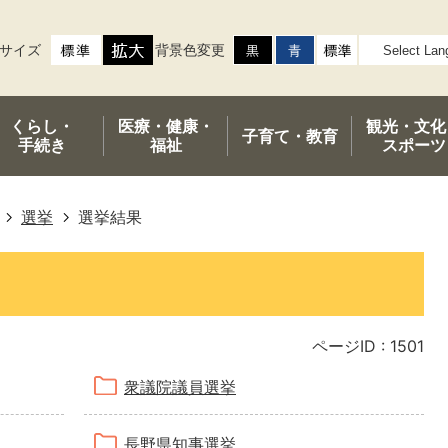
サイズ
背景色変更
くらし・
医療・健康・
観光・文化
子育て・
教育
手続き
福祉
スポーツ
選挙
選挙結果
ページID :
1501
衆議院議員選挙
長野県知事選挙