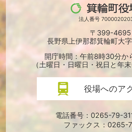
箕
輪
法人番号 7000020203
町
〒399-4695
長野県上伊那郡箕輪町大字中
役
場
開庁時間：午前8時30分か
（土曜日・日曜日・祝日と年末
役場へのア
電話番号：0265-79-3
ファックス：0265-79