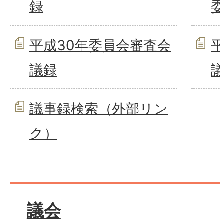
録
平成30年委員会審査会
議録
議事録検索（外部リン
ク）
議会