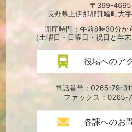
町
〒399-4695
長野県上伊那郡箕輪町大字中
役
場
開庁時間：午前8時30分か
（土曜日・日曜日・祝日と年末
役場へのア
電話番号：0265-79-3
ファックス：0265-79
各課へのお