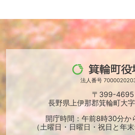
箕
輪
法人番号 7000020203
町
〒399-4695
長野県上伊那郡箕輪町大字中
役
場
開庁時間：午前8時30分か
（土曜日・日曜日・祝日と年末