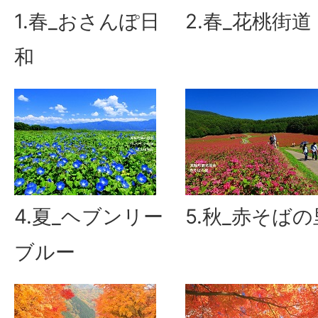
1.春_おさんぽ日
2.春_花桃街道
和
4.夏_ヘブンリー
5.秋_赤そばの
ブルー