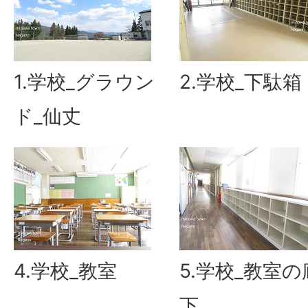
1.学校_グラウン
2.学校_下駄箱
ド_仙丈
4.学校_教室
5.学校_教室の
下