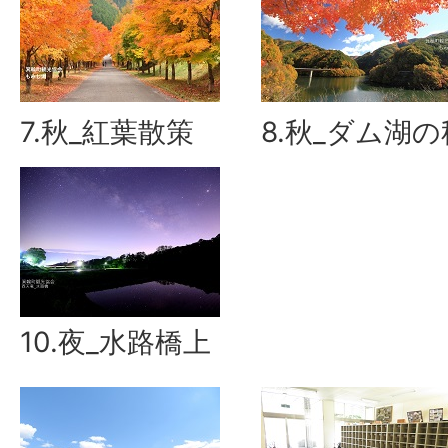
7.秋_紅葉散策
8.秋_ダム湖の
10.夜_水路橋上