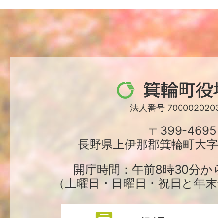
箕
輪
法人番号 7000020203
町
〒399-4695
長野県上伊那郡箕輪町大字中
役
場
開庁時間：午前8時30分か
（土曜日・日曜日・祝日と年末