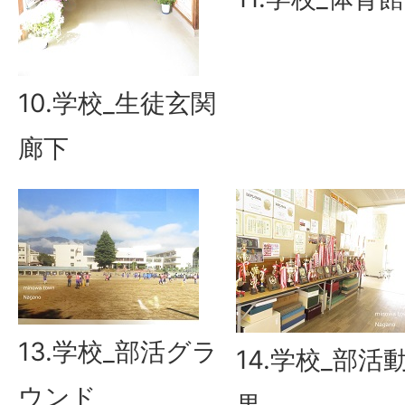
10.学校_生徒玄関
廊下
13.学校_部活グラ
14.学校_部活
ウンド