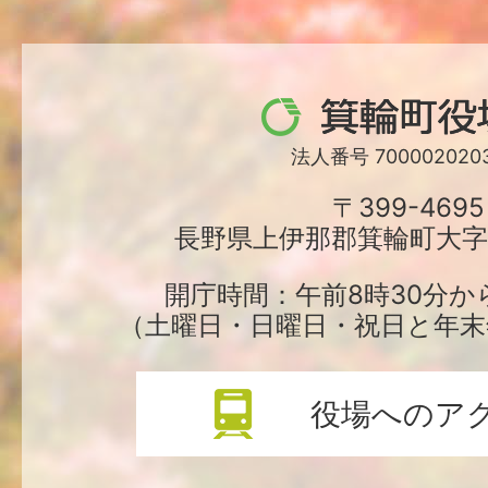
箕
輪
法人番号 7000020203
町
〒399-4695
長野県上伊那郡箕輪町大字中
役
場
開庁時間：午前8時30分か
（土曜日・日曜日・祝日と年末
役場へのア