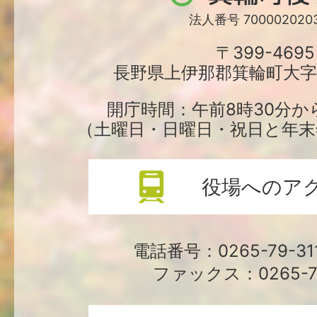
輪
法人番号 7000020203
町
〒399-4695
長野県上伊那郡箕輪町大字中
役
場
開庁時間：午前8時30分か
（土曜日・日曜日・祝日と年末
役場へのア
電話番号：0265-79-3
ファックス：0265-79