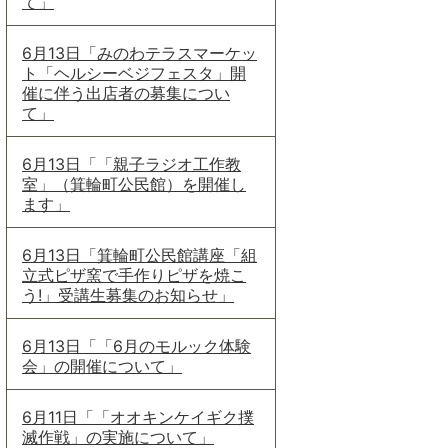
て」
6月13日「みのわテラスマーケッ
ト「ヘルシーベジフェスタ」開
催に伴う出店者の募集につい
て」
6月13日「「親子ラジオ工作教
室」（箕輪町公民館）を開催し
ます」
6月13日「箕輪町公民館講座「組
立式ピザ窯で手作りピザを焼こ
う!」受講生募集のお知らせ」
6月13日「「6月のモルック体験
会」の開催について」
6月11日「「オオキンケイギク撲
滅作戦」の実施について」