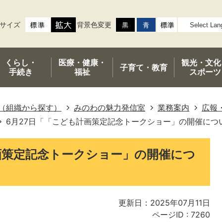
サイズ
背景色変更
くらし・
医療・健康・
観光・文化
子育て・
教育
手続き
福祉
スポーツ
（組織から探す）
みのわの魅力発信室
業務案内
広報
6月27日「「こども計画策定記念トークショー」の開催につ
画策定記念トークショー」の開催につ
更新日：2025年07月11日
ページID :
7260