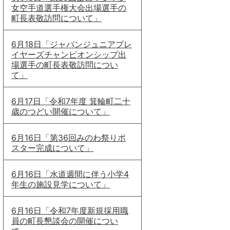
女空手道選手権大会出場選手の
町長表敬訪問について」
6月18日「ジャパンジュニアプレ
イヤーズチャンピオンシップ出
場選手の町長表敬訪問につい
て」
6月17日「令和7年度 箕輪町二十
歳のつどい開催について」
6月16日「第36回みのわ祭りポ
スター完成について」
6月16日「水道週間に伴う小学4
年生の施設見学について」
6月16日「令和7年度新規採用職
員の町長懇談会の開催につい