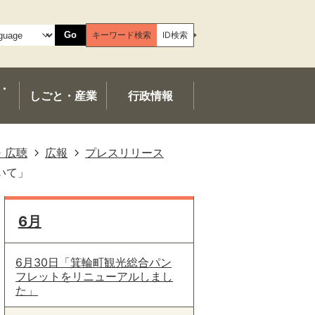
Go
キーワード検索
ID検索
・
しごと・産業
行政情報
・広聴
広報
プレスリリース
いて」
6月
6月30日「箕輪町観光総合パン
フレットをリニューアルしまし
た」