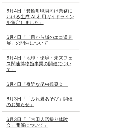
6月4日「箕輪町職員向け業務に
おける生成 AI 利用ガイドライン
を策定しました」
6月4日「「目から鱗のエコ道具
展」の開催について」
6月4日「地球・環境・未来フェ
ス関連博物館事業の開催につい
て」
6月4日「身近な昆虫観察会」
6月3日「「ふれ愛あそび」開催
のお知らせ」
6月3日「「古田人形操り体験
会」開催について」