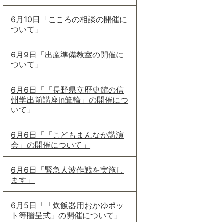
6月10日「こころの相談の開催に
ついて」
6月9日「出産準備教室の開催に
ついて」
6月6日「「長野県立歴史館の信
州学出前講座in箕輪」の開催につ
いて」
6月6日「「こどもまんなか講演
会」の開催について」
6月6日「緊急人波作戦を実施し
ます」
6月5日「「炊飯器用おかゆポッ
ト等贈呈式」の開催について」