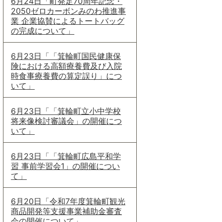
6月24日「町発足70周年記念・
2050ゼロカーボンみのわ推進事
業 企業協賛によるトートバッグ
の完成について」
6月23日「「箕輪町国民健康保
険における高額療養費及び入院
時食事療養費の算定誤り」につ
いて」
6月23日「「箕輪町立小中学校
将来像検討審議会」の開催につ
いて」
6月23日「「箕輪町広島平和学
習 事前学習会1」の開催につい
て」
6月20日「令和7年度箕輪町観光
商品開発等支援事業補助金審査
会の開催について」