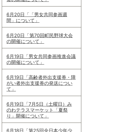
6月20日「「男女共同参画週
間」について」
6月20日「第70回町民野球大会
の開催について」
6月19日「男女共同参画推進会議
の開催について」
6月19日「高齢者外出支援券・障
がい者外出支援券の発送につい
て」
6月19日「7月5日（土曜日）み
のわテラスマーケット「夏祭
り」開催について」
6月18日「第25回全日本少年少