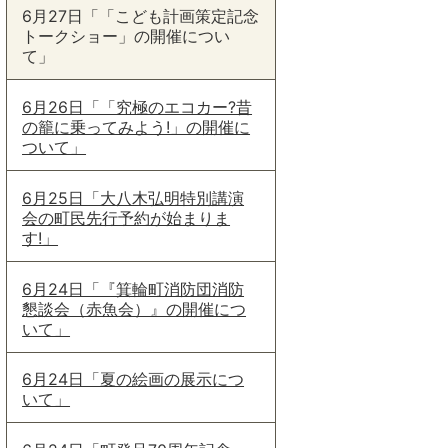
6月27日「「こども計画策定記念
トークショー」の開催につい
て」
6月26日「「究極のエコカー?昔
の籠に乗ってみよう!」の開催に
ついて」
6月25日「大八木弘明特別講演
会の町民先行予約が始まりま
す!」
6月24日「『箕輪町消防団消防
懇談会（赤魚会）』の開催につ
いて」
6月24日「夏の絵画の展示につ
いて」