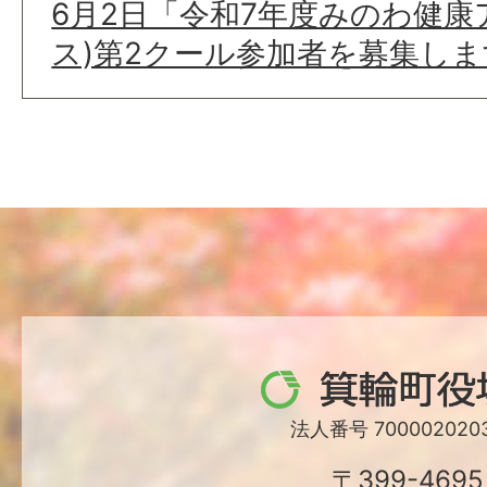
6月2日「令和7年度みのわ健康
ス)第2クール参加者を募集しま
箕
輪
法人番号 7000020203
町
〒399-4695