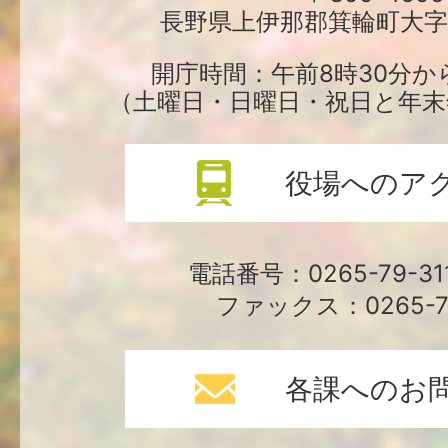
長野県上伊那郡箕輪町大字中
役
場
開庁時間：午前8時30分か
（土曜日・日曜日・祝日と年末
役場へのア
電話番号：0265-79-3
ファックス：0265-79
各課へのお