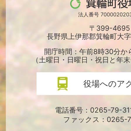
箕
輪
法人番号 7000020203
町
〒399-4695
長野県上伊那郡箕輪町大字中
役
場
開庁時間：午前8時30分か
（土曜日・日曜日・祝日と年末
役場へのア
電話番号：0265-79-3
ファックス：0265-79