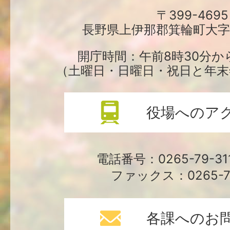
町
〒399-4695
長野県上伊那郡箕輪町大字中
役
場
開庁時間：午前8時30分か
（土曜日・日曜日・祝日と年末
役場へのア
電話番号：0265-79-3
ファックス：0265-79
各課へのお