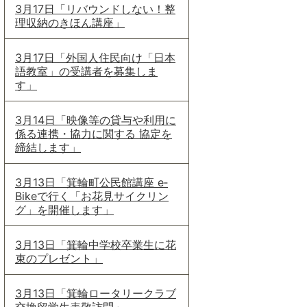
3月17日「リバウンドしない！整
理収納のきほん講座」
3月17日「外国人住民向け「日本
語教室」の受講者を募集しま
す」
3月14日「映像等の貸与や利用に
係る連携・協力に関する 協定を
締結します」
3月13日「箕輪町公民館講座 e‐
Bikeで行く「お花見サイクリン
グ」を開催します」
3月13日「箕輪中学校卒業生に花
束のプレゼント」
3月13日「箕輪ロータリークラブ
交換留学生表敬訪問」