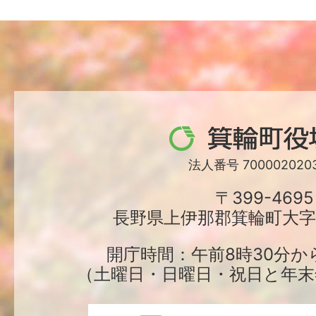
箕
輪
法人番号 7000020203
町
〒399-4695
長野県上伊那郡箕輪町大字中
役
場
開庁時間：午前8時30分か
（土曜日・日曜日・祝日と年末