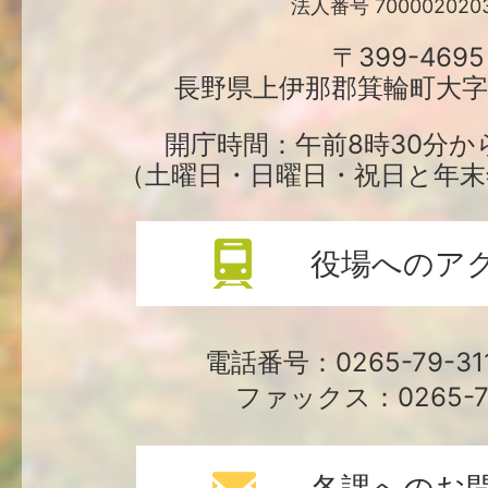
輪
法人番号 7000020203
町
〒399-4695
長野県上伊那郡箕輪町大字中
役
場
開庁時間：午前8時30分か
（土曜日・日曜日・祝日と年末
役場へのア
電話番号：0265-79-3
ファックス：0265-79