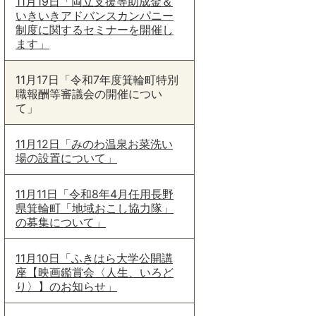
11月19日「両立支援等助成金＆
いきいきアドバンスカンパニー
制度に関するセミナーを開催し
ます」
11月17日「令和7年度箕輪町特別
職報酬等審議会の開催につい
て」
11月12日「みのわ温泉お菜洗い
場の設置について」
11月11日「令和8年4月任用長野
県箕輪町「地域おこし協力隊」
の募集について」
11月10日「ふきはら大学公開講
座【映画鑑賞会〈人生、いろど
り〉】のお知らせ」