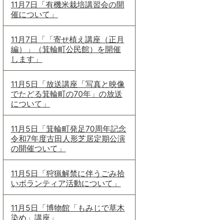
11月7日「有機米栽培講習会の開
催について」
11月7日「「寄せ植え講座（正月
編）」（箕輪町公民館）を開催
します」
11月5日「放送講座「写真と映像
でたどる箕輪町の70年」の放送
について」
11月5日「箕輪町発足70周年記念
令和7年度古田人形芝居定期公演
の開催ついて」
11月5日「狩猟解禁に伴うごみ拾
いボランティア活動について」
11月5日「博物館「もみじで草木
染め」講座」