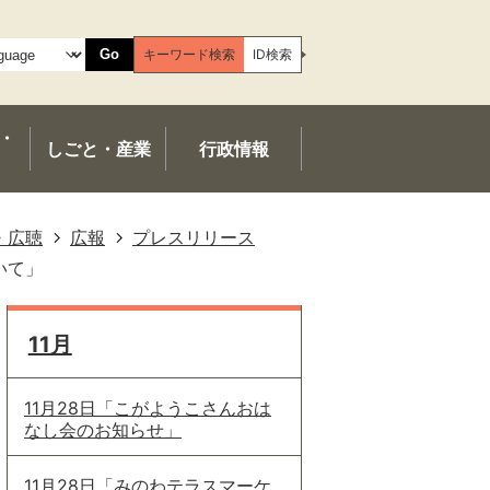
Go
キーワード検索
ID検索
・
しごと・産業
行政情報
・広聴
広報
プレスリリース
いて」
11月
11月28日「こがようこさんおは
なし会のお知らせ」
11月28日「みのわテラスマーケ