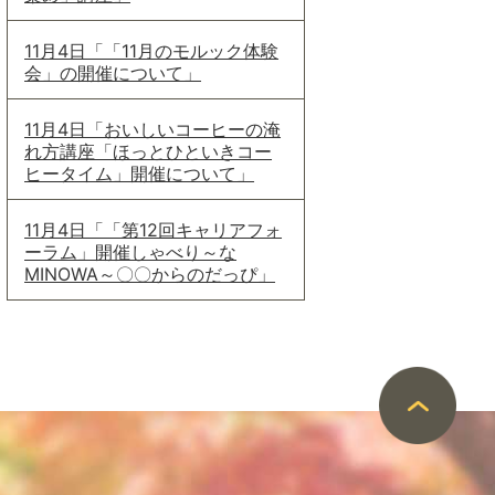
11月4日「「11月のモルック体験
会」の開催について」
11月4日「おいしいコーヒーの淹
れ方講座「ほっとひといきコー
ヒータイム」開催について」
11月4日「「第12回キャリアフォ
ーラム」開催しゃべり～な
MINOWA～〇〇からのだっぴ」