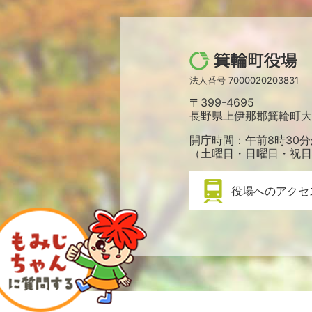
箕
輪
法人番号 7000020203831
町
〒399-4695
役
長野県上伊那郡箕輪町大字
場
開庁時間：午前8時30分
（土曜日・日曜日・祝日
役場へのアクセ