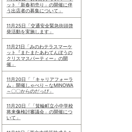
ット「新春初売り」の開催に伴
う出店者の募集について」
11月25日「交通安全緊急街頭啓
発活動を実施します」
11月21日「みのわテラスマーケ
ット『またまたあわてんぼうの
クリスマスパーティー』の開
催」
11月20日「「キャリアフォーラ
ム」開催しゃべり～なMINOWA
～〇〇からのだっぴ」
11月20日「「箕輪町立小中学校
将来像検討審議会」の開催につ
いて」