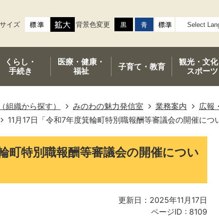
サイズ
背景色変更
くらし・
医療・健康・
観光・文化
子育て・
教育
手続き
福祉
スポーツ
（組織から探す）
みのわの魅力発信室
業務案内
広報
11月17日「令和7年度箕輪町特別職報酬等審議会の開催につ
度箕輪町特別職報酬等審議会の開催につい
更新日：2025年11月17日
ページID :
8109