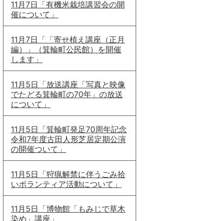
11月7日「有機米栽培講習会の開
催について」
11月7日「「寄せ植え講座（正月
編）」（箕輪町公民館）を開催
します」
11月5日「放送講座「写真と映像
でたどる箕輪町の70年」の放送
について」
11月5日「箕輪町発足70周年記念
令和7年度古田人形芝居定期公演
の開催ついて」
11月5日「狩猟解禁に伴うごみ拾
いボランティア活動について」
11月5日「博物館「もみじで草木
染め」講座」