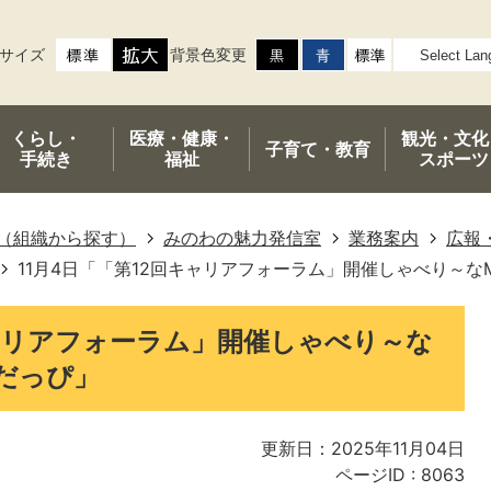
サイズ
背景色変更
くらし・
医療・健康・
観光・文化
子育て・
教育
手続き
福祉
スポーツ
（組織から探す）
みのわの魅力発信室
業務案内
広報
11月4日「「第12回キャリアフォーラム」開催しゃべり～な
キャリアフォーラム」開催しゃべり～な
のだっぴ」
更新日：2025年11月04日
ページID :
8063