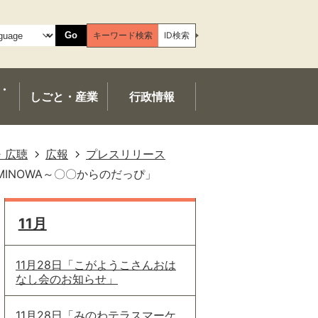
Go
キーワード検索
ID検索
・
しごと・産業
行政情報
・広聴
広報
プレスリリース
MINOWA～〇〇からのだっぴ」
11月
11月28日「こがようこさんおは
なし会のお知らせ」
11月28日「みのわテラスマーケ