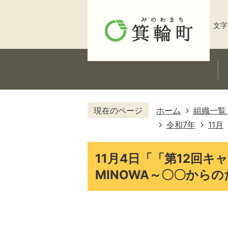
文字
現在のページ
ホーム
組織一覧
令和7年
11月
11月4日「「第12回
MINOWA～〇〇から