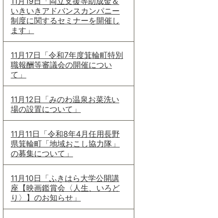
11月19日「両立支援等助成金＆
いきいきアドバンスカンパニー
制度に関するセミナーを開催し
ます」
11月17日「令和7年度箕輪町特別
職報酬等審議会の開催につい
て」
11月12日「みのわ温泉お菜洗い
場の設置について」
11月11日「令和8年4月任用長野
県箕輪町「地域おこし協力隊」
の募集について」
11月10日「ふきはら大学公開講
座【映画鑑賞会〈人生、いろど
り〉】のお知らせ」