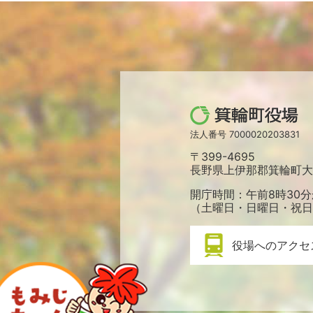
箕
輪
法人番号 7000020203831
町
〒399-4695
役
長野県上伊那郡箕輪町大字
場
開庁時間：午前8時30分
（土曜日・日曜日・祝日
役場へのアクセ