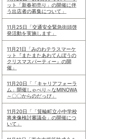
ット「新春初売り」の開催に伴
う出店者の募集について」
11月25日「交通安全緊急街頭啓
発活動を実施します」
11月21日「みのわテラスマーケ
ット『またまたあわてんぼうの
クリスマスパーティー』の開
催」
11月20日「「キャリアフォーラ
ム」開催しゃべり～なMINOWA
～〇〇からのだっぴ」
11月20日「「箕輪町立小中学校
将来像検討審議会」の開催につ
いて」