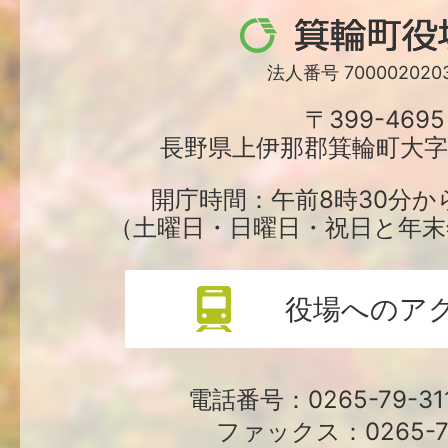
箕
輪
法人番号 7000020203
町
〒399-4695
長野県上伊那郡箕輪町大字中
役
場
開庁時間：午前8時30分か
（土曜日・日曜日・祝日と年末
役場へのア
電話番号：0265-79-3
ファックス：0265-79