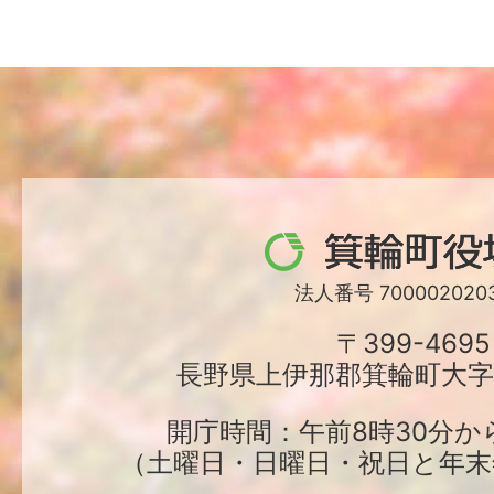
箕
輪
法人番号 7000020203
町
〒399-4695
長野県上伊那郡箕輪町大字中
役
場
開庁時間：午前8時30分か
（土曜日・日曜日・祝日と年末