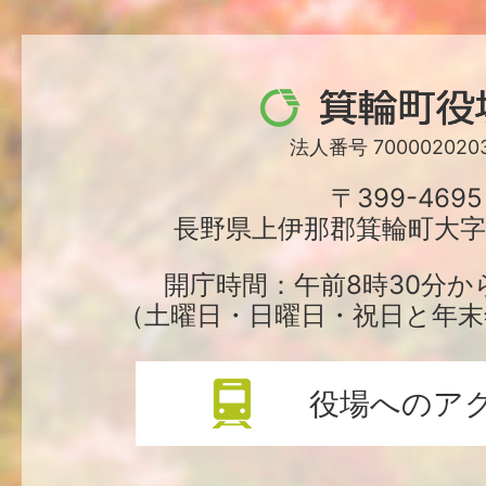
箕
輪
法人番号 7000020203
町
〒399-4695
長野県上伊那郡箕輪町大字中
役
場
開庁時間：午前8時30分か
（土曜日・日曜日・祝日と年末
役場へのア