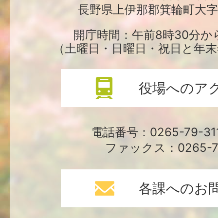
長野県上伊那郡箕輪町大字中
役
場
開庁時間：午前8時30分か
（土曜日・日曜日・祝日と年末
役場へのア
電話番号：0265-79-3
ファックス：0265-79
各課へのお